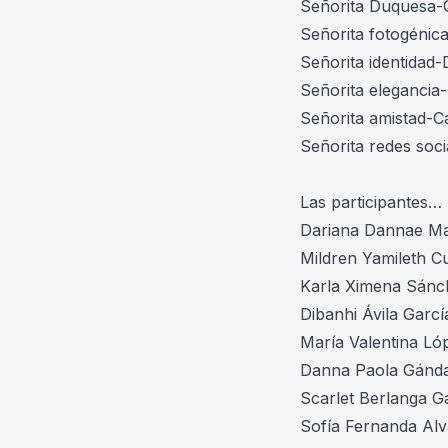
Señorita Duquesa-
Señorita fotogénic
Señorita identidad
Señorita eleganci
Señorita amistad-C
Señorita redes soc
Las participantes…
Dariana Dannae Mar
Mildren Yamileth Cué
Karla Ximena Sánch
Dibanhi Ávila Garcí
María Valentina Ló
Danna Paola Gándar
Scarlet Berlanga Ga
Sofía Fernanda Alv