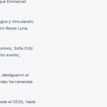
 que Emmanuel 
ica y Vinculación, 
iro Reyes Luna, 
umnos, Sofia Ortiz 
ho evento, 
.
 atestiguaron el 
ndes herramientas 
esde el CESA, hasta 