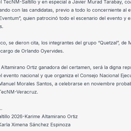
el TecNM-Saltillo y en especial a Javier Murad Tarabay, co
ando con las candidatas, previo a todo lo concerniente al ev
Eventum”, quien patrocinó todo el escenario del evento y e
s.
co, se dieron cita, los integrantes del grupo “Quetzal”, de M
 cargo de Orlando Oyervides.
Altamirano Ortiz ganadora del certamen, será la digna repr
l evento nacional y que organiza el Consejo Nacional Ejecut
Manuel Morales Santos, a celebrarse en noviembre probab
TecNM-Veracruz.
…
tillo 2026-Karime Altamirano Ortiz 
Karla Ximena Sánchez Espinoza 