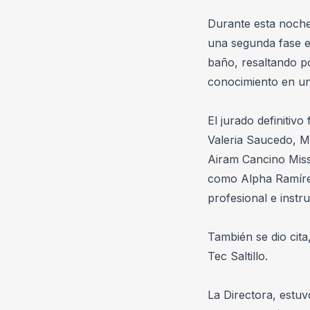
Durante esta noche 
una segunda fase en
baño, resaltando po
conocimiento en un 
El jurado definitiv
Valeria Saucedo, Mi
Airam Cancino Miss
como Alpha Ramírez 
profesional e instr
También se dio cita
Tec Saltillo.
La Directora, estu