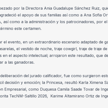
ezado por la Directora Ania Guadalupe Sánchez Ruiz, quien 
 agradeció el apoyo de sus familias así como a Ana Sofia Orti
 así como a la administración y los patrocinadores, por el t
 término este certamen.
 el evento, en un extraordinario escenario adaptado de gal
sarelas, el vestido de noche, traje cowgirl, traje de traje d
s en el aspecto intelectual; arrojaron este resultado, que d
ar a las ganadoras.
deliberación del jurado calificador, fue como surgieron esto
cil decisión y emoción; la Princesa, resultó Karla Ximena 
ón Empresarial, como Duquesa Camila Saade Tovar de Ingeni
ñorita TecNM-Saltillo 2026,  Karime Altamirano Ortiz de Inge