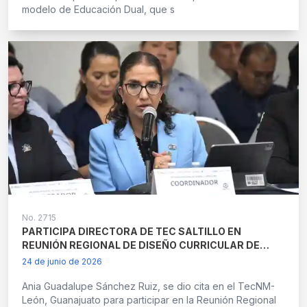
modelo de Educación Dual, que s
No.
2715
PARTICIPA DIRECTORA DE TEC SALTILLO EN
REUNIÓN REGIONAL DE DISEÑO CURRICULAR DE
REGIÓN BAJÍO CELEBRADA EN EL TECNM-LEÓN
24 de junio de 2026
Ania Guadalupe Sánchez Ruiz, se dio cita en el TecNM-
León, Guanajuato para participar en la Reunión Regional